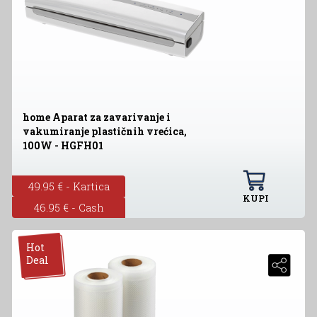
home Aparat za zavarivanje i
vakumiranje plastičnih vrećica,
100W - HGFH01
49.95 € - Kartica
KUPI
46.95 € - Cash
Hot
Deal