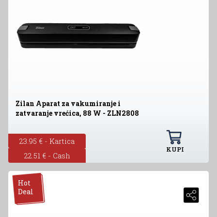
Zilan Aparat za vakumiranje i
zatvaranje vrećica, 88 W - ZLN2808
23.95 € - Kartica
KUPI
22.51 € - Cash
Hot
Deal