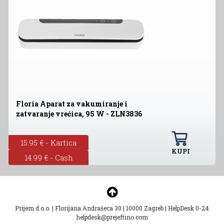
Floria Aparat za vakumiranje i
zatvaranje vrećica, 95 W - ZLN3836
15.95 € - Kartica
KUPI
14.99 € - Cash
Prijem d.o.o.
|
Florijana Andrašeca 30
|
10000 Zagreb
|
HelpDesk 0-24
helpdesk@prejeftino.com