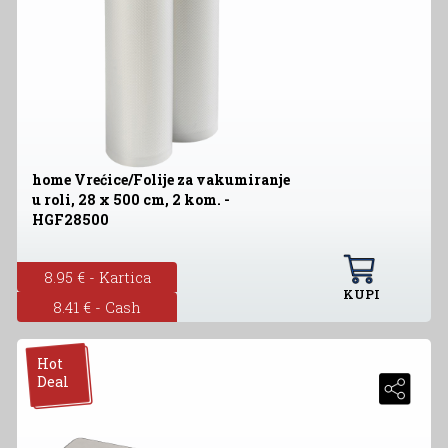
home Vrećice/Folije za vakumiranje
u roli, 28 x 500 cm, 2 kom. -
HGF28500
8.95 € - Kartica
KUPI
8.41 € - Cash
Hot
Deal