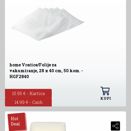
home Vrećice/Folije za
vakumiranje, 28 x 40 cm, 50 kom. -
HGF2840
15.95 € - Kartica
KUPI
14.99 € - Cash
Hot
Deal