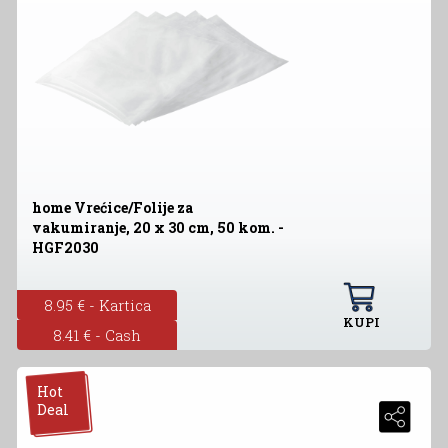
home Vrećice/Folije za
vakumiranje, 20 x 30 cm, 50 kom. -
HGF2030
8.95 € - Kartica
KUPI
8.41 € - Cash
Hot
Deal