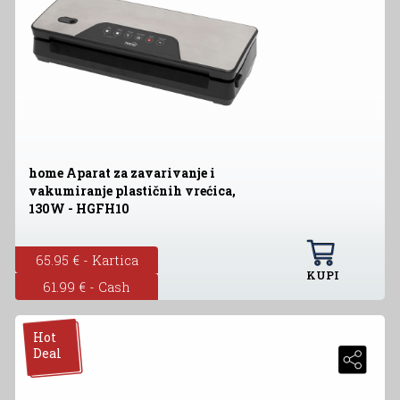
home Aparat za zavarivanje i
vakumiranje plastičnih vrećica,
130W - HGFH10
65.95 € - Kartica
KUPI
61.99 € - Cash
Hot
Deal