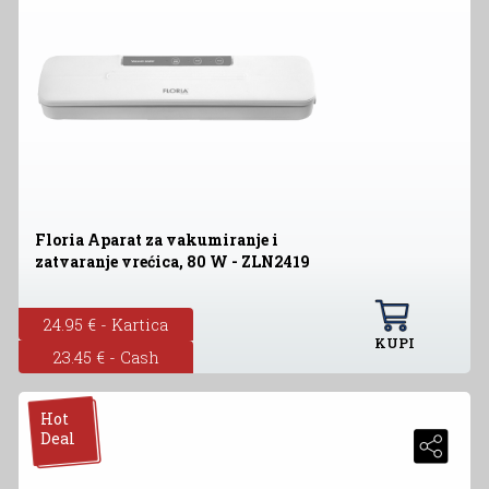
Floria Aparat za vakumiranje i
zatvaranje vrećica, 80 W - ZLN2419
24.95 € - Kartica
KUPI
23.45 € - Cash
Hot
Deal