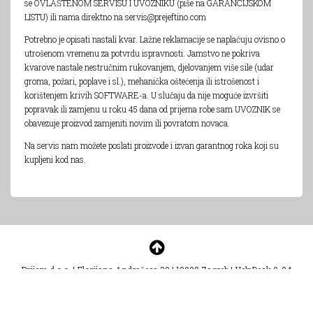
se OVLAŠTENOM SERVISU I UVOZNIKU (piše na GARANCIJSKOM
LISTU) ili nama direktno na servis@prejeftino.com
Potrebno je opisati nastali kvar. Lažne reklamacije se naplaćuju ovisno o
utrošenom vremenu za potvrdu ispravnosti. Jamstvo ne pokriva
kvarove nastale nestručnim rukovanjem, djelovanjem više sile (udar
groma, požari, poplave i sl.), mehanička oštećenja ili istrošenost i
korištenjem krivih SOFTWARE-a. U slučaju da nije moguće izvršiti
popravak ili zamjenu u roku 45 dana od prijema robe sam UVOZNIK se
obavezuje proizvod zamjeniti novim ili povratom novaca.
Na servis nam možete poslati proizvode i izvan garantnog roka koji su
kupljeni kod nas.
Prijem d.o.o.
|
Florijana Andrašeca 30
|
10000 Zagreb
|
HelpDesk 0-24
helpdesk@prejeftino.com
Copyright - Prejeftino.com