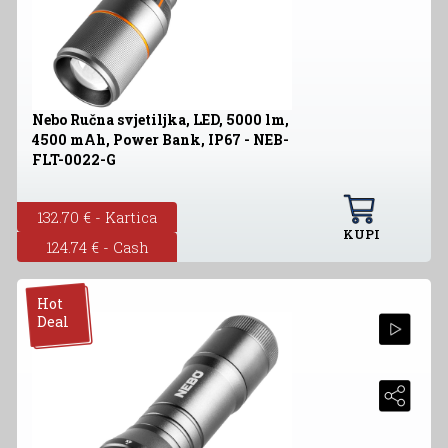
Nebo Ručna svjetiljka, LED, 5000 lm,
4500 mAh, Power Bank, IP67 - NEB-
FLT-0022-G
132.70 € - Kartica
KUPI
124.74 € - Cash
Hot
Deal