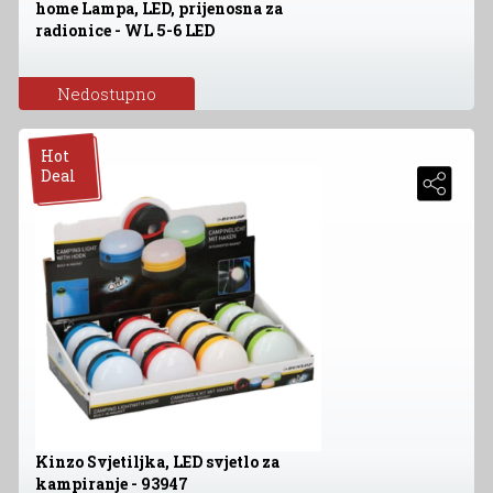
home Lampa, LED, prijenosna za
radionice - WL 5-6 LED
Nedostupno
Hot
Deal
Kinzo Svjetiljka, LED svjetlo za
kampiranje - 93947