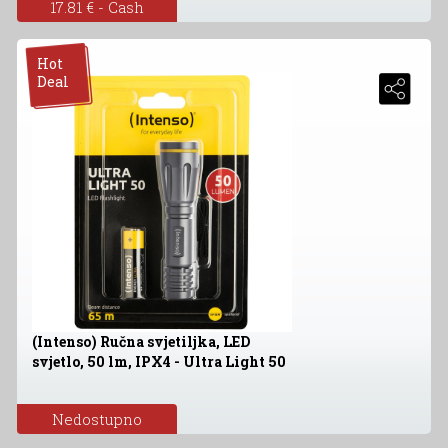
17.81 € - Cash
Hot
Deal
(Intenso) Ručna svjetiljka, LED
svjetlo, 50 lm, IPX4 - Ultra Light 50
Nedostupno