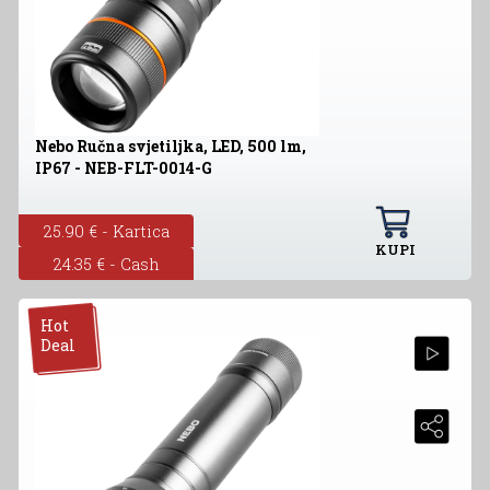
Nebo Ručna svjetiljka, LED, 500 lm,
IP67 - NEB-FLT-0014-G
25.90 € - Kartica
KUPI
24.35 € - Cash
Hot
Deal