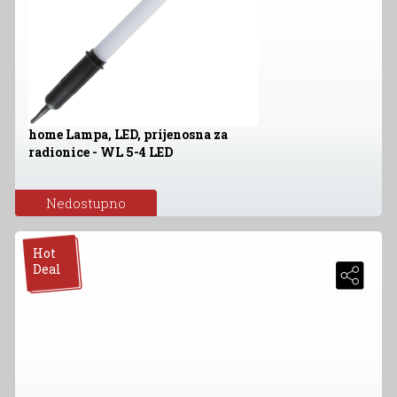
home Lampa, LED, prijenosna za
radionice - WL 5-4 LED
Nedostupno
Hot
Deal