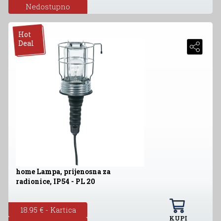
Nedostupno
Hot
Deal
home Lampa, prijenosna za
radionice, IP54 - PL 20
18.95 € - Kartica
KUPI