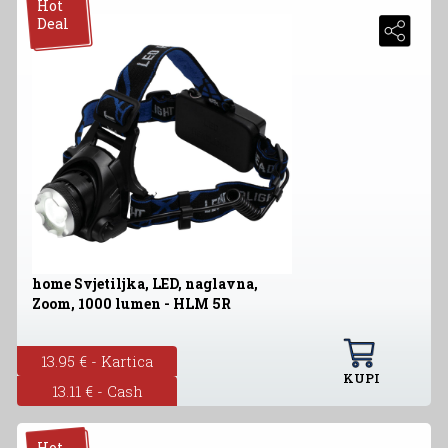
Hot
Deal
home Svjetiljka, LED, naglavna,
Zoom, 1000 lumen - HLM 5R
13.95 € - Kartica
KUPI
13.11 € - Cash
Hot