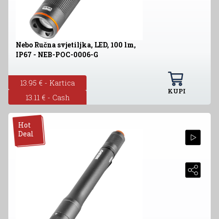
Nebo Ručna svjetiljka, LED, 100 lm,
IP67 - NEB-POC-0006-G
13.95 € - Kartica
KUPI
13.11 € - Cash
Hot
Deal