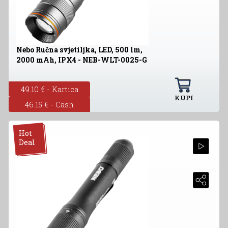
Nebo Ručna svjetiljka, LED, 500 lm,
2000 mAh, IPX4 - NEB-WLT-0025-G
49.10 € - Kartica
KUPI
46.15 € - Cash
Hot
Deal