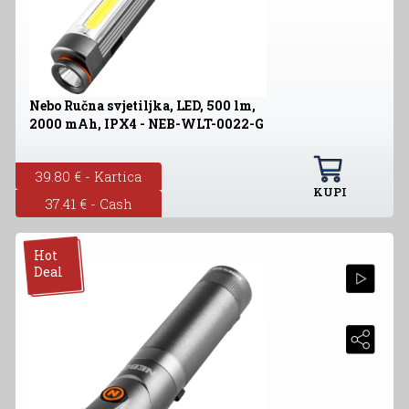
Nebo Ručna svjetiljka, LED, 500 lm,
2000 mAh, IPX4 - NEB-WLT-0022-G
39.80 € - Kartica
KUPI
37.41 € - Cash
Hot
Deal