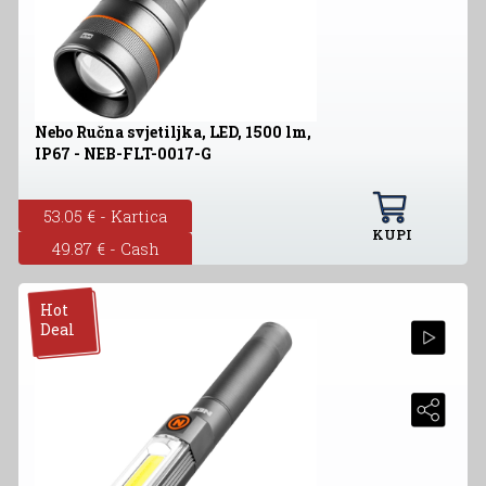
Nebo Ručna svjetiljka, LED, 1500 lm,
IP67 - NEB-FLT-0017-G
53.05 € - Kartica
KUPI
49.87 € - Cash
Hot
Deal