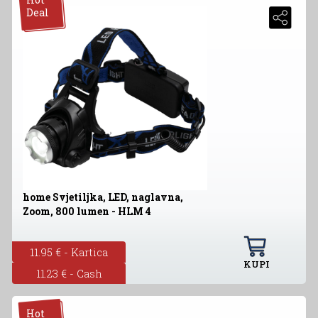
Deal
home Svjetiljka, LED, naglavna,
Zoom, 800 lumen - HLM 4
11.95 € - Kartica
KUPI
11.23 € - Cash
Hot