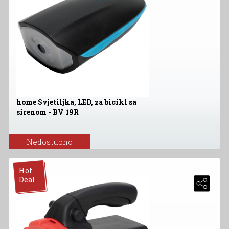
home Svjetiljka, LED, za bicikl sa
sirenom - BV 19R
Nedostupno
Hot
Deal