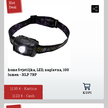
Hot
Deal
home Svjetiljka, LED, naglavna, 100
lumen - HLP 7RP
11.95 € - Kartica
KUPI
11.23 € - Cash