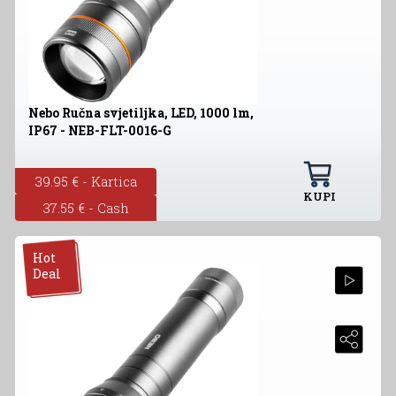
Nebo Ručna svjetiljka, LED, 1000 lm,
IP67 - NEB-FLT-0016-G
39.95 € - Kartica
KUPI
37.55 € - Cash
Hot
Deal