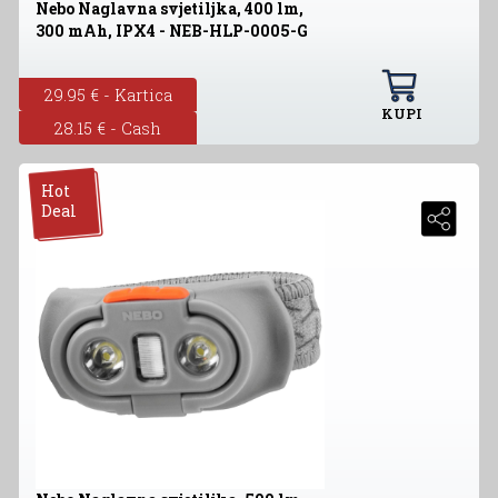
Nebo Naglavna svjetiljka, 400 lm,
300 mAh, IPX4 - NEB-HLP-0005-G
29.95 € - Kartica
KUPI
28.15 € - Cash
Hot
Deal