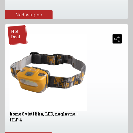
Nedostupno
Hot
Deal
home Svjetiljka, LED, naglavna -
HLP 4