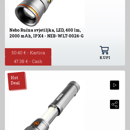
Nebo Ručna svjetiljka, LED, 400 lm,
2000 mAh, IPX4 - NEB-WLT-0024-G
50.40 € - Kartica
KUPI
47.38 € - Cash
Hot
Deal