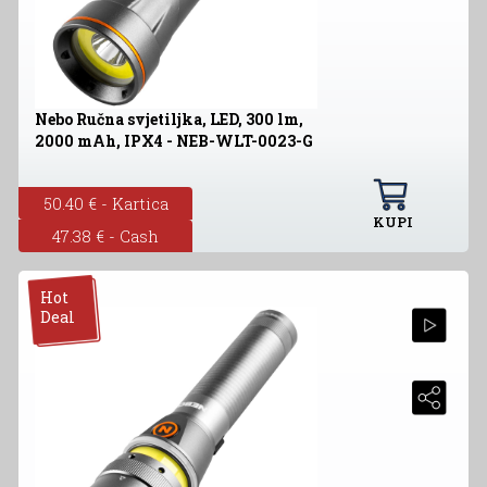
Nebo Ručna svjetiljka, LED, 300 lm,
2000 mAh, IPX4 - NEB-WLT-0023-G
50.40 € - Kartica
KUPI
47.38 € - Cash
Hot
Deal