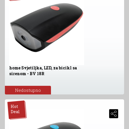
home Svjetiljka, LED, za bicikl sa
sirenom - BV 18R
Nedostupno
Hot
Deal