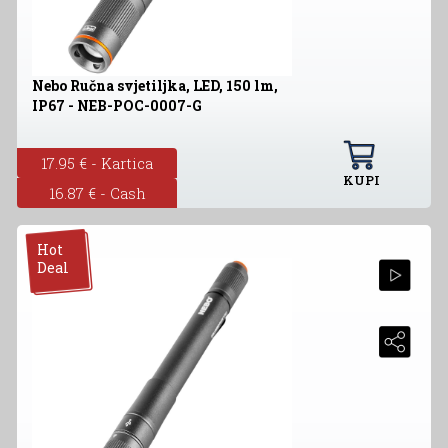
Nebo Ručna svjetiljka, LED, 150 lm,
IP67 - NEB-POC-0007-G
17.95 € - Kartica
KUPI
16.87 € - Cash
Hot
Deal