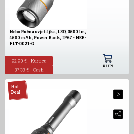
Nebo Ručna svjetiljka, LED, 3500 lm,
4500 mAh, Power Bank, IP67 - NEB-
FLT-0021-G
92.90 € - Kartica
KUPI
87.33 € - Cash
Hot
Deal