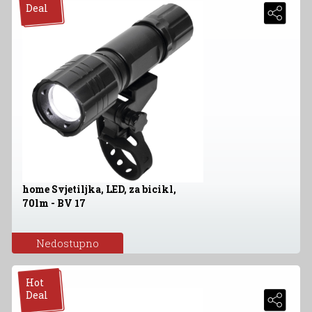
Deal
home Svjetiljka, LED, za bicikl,
70lm - BV 17
Nedostupno
Hot
Deal