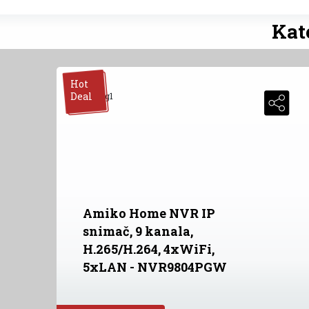
Kat
Hot
Deal
Amiko Home NVR IP
snimač, 9 kanala,
H.265/H.264, 4xWiFi,
5xLAN - NVR9804PGW