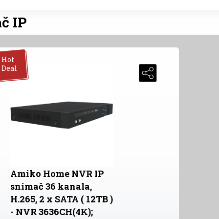
č IP
Hot
Deal
Amiko Home NVR IP
snimač 36 kanala,
H.265, 2 x SATA ( 12TB )
- NVR 3636CH(4K);