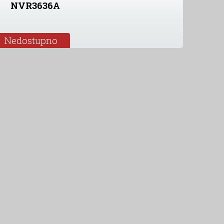
NVR3636A
Nedostupno