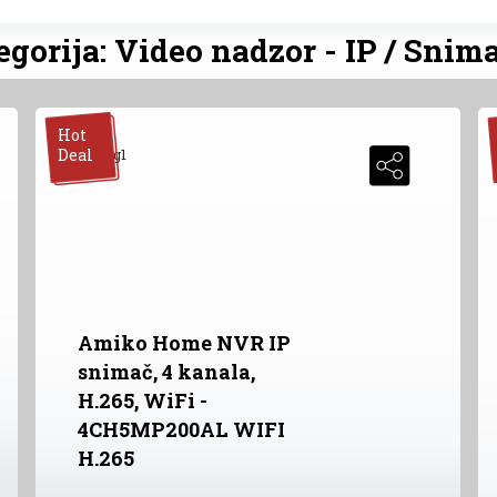
egorija: Video nadzor - IP / Snima
Hot
Deal
Amiko Home NVR IP
snimač, 4 kanala,
H.265, WiFi -
4CH5MP200AL WIFI
H.265