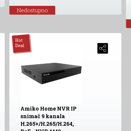
Nedostupno
Hot
Deal
Amiko Home NVR IP
snimač 9 kanala
H.265+/H.265/H.264,