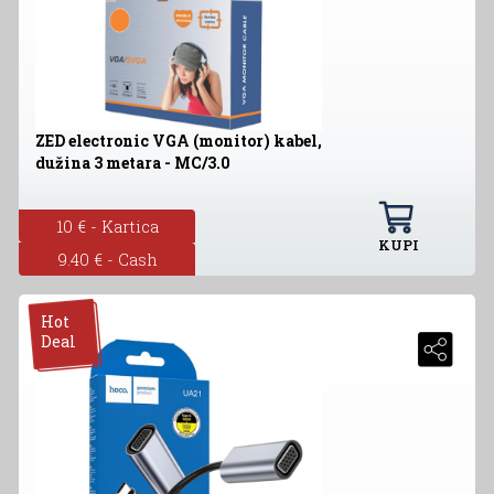
ZED electronic VGA (monitor) kabel,
dužina 3 metara - MC/3.0
10 € - Kartica
KUPI
9.40 € - Cash
Hot
Deal