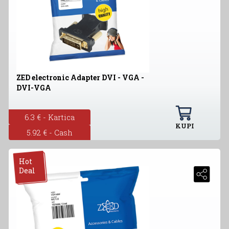
ZED electronic Adapter DVI - VGA -
DVI-VGA
6.3 € - Kartica
KUPI
5.92 € - Cash
Hot
Deal