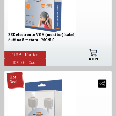
ZED electronic VGA (monitor) kabel,
dužina 5 metara - MC/5.0
11.6 € - Kartica
KUPI
10.90 € - Cash
Hot
Deal