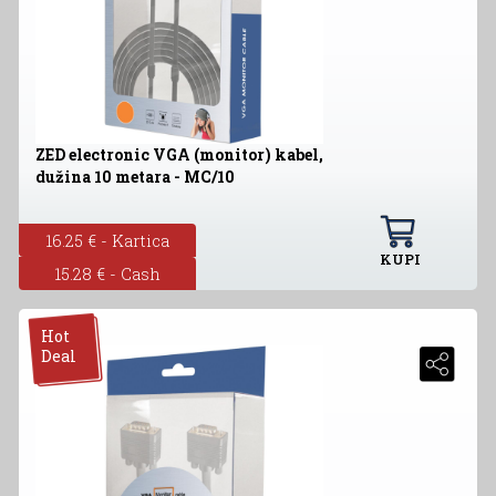
ZED electronic VGA (monitor) kabel,
dužina 10 metara - MC/10
16.25 € - Kartica
KUPI
15.28 € - Cash
Hot
Deal