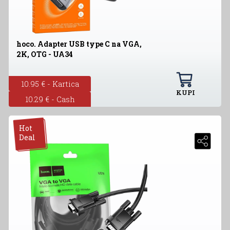
hoco. Adapter USB type C na VGA,
2K, OTG - UA34
10.95 € - Kartica
KUPI
10.29 € - Cash
Hot
Deal