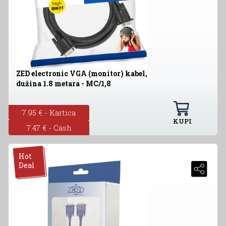
ZED electronic VGA (monitor) kabel,
dužina 1.8 metara - MC/1,8
7.95 € - Kartica
KUPI
7.47 € - Cash
Hot
Deal