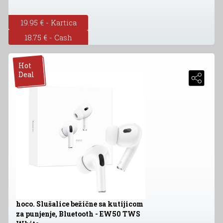
19.95 € - Kartica
18.75 € - Cash
Hot
Deal
hoco. Slušalice bežične sa kutijicom
za punjenje, Bluetooth - EW50 TWS