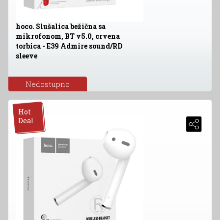
hoco. Slušalica bežična sa
mikrofonom, BT v5.0, crvena
torbica - E39 Admire sound/RD
sleeve
Nedostupno
Hot
Deal