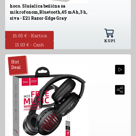
hoco. Slušalica bežična sa
mikrofonom,Bluetooth,45 mAh,3 h,
siva - E21 Razor-Edge Gray
16.95 € - Kartica
KUPI
15.93 € - Cash
Hot
Deal