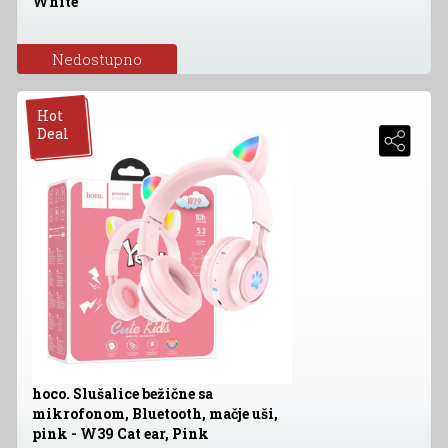
White
Nedostupno
Hot
Deal
hoco. Slušalice bežične sa
mikrofonom, Bluetooth, mačje uši,
pink - W39 Cat ear, Pink