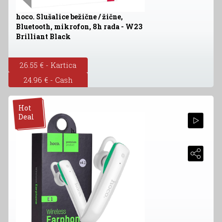
hoco. Slušalice bežične / žične,
Bluetooth, mikrofon, 8h rada - W23
Brilliant Black
26.55 € - Kartica
24.96 € - Cash
Hot
Deal