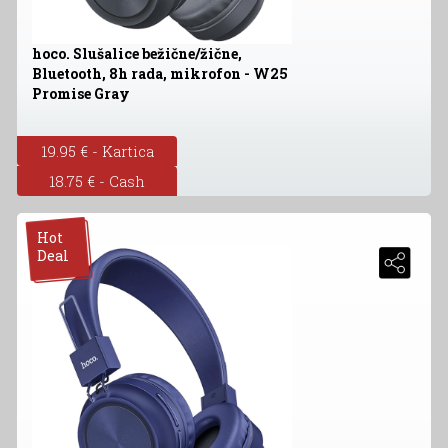
hoco. Slušalice bežične/žične,
Bluetooth, 8h rada, mikrofon - W25
Promise Gray
19.95 € - Kartica
18.75 € - Cash
Hot
Deal