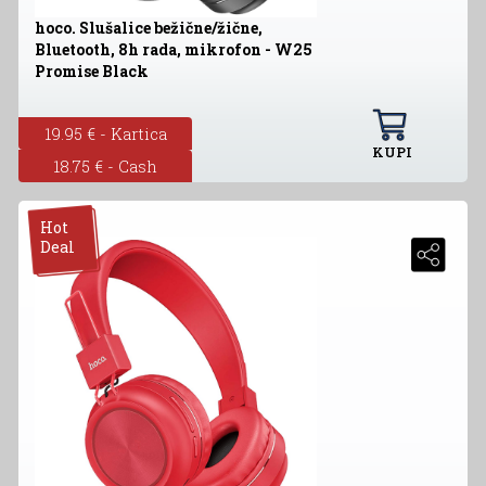
hoco. Slušalice bežične/žične,
Bluetooth, 8h rada, mikrofon - W25
Promise Black
19.95 € - Kartica
KUPI
18.75 € - Cash
Hot
Deal