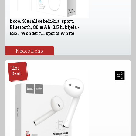
hoco. Slušalice bežična, sport,
Bluetooth, 80 mAh, 3.5 h, bijela -
ES21 Wonderful sports White
Nedostupno
Hot
Deal