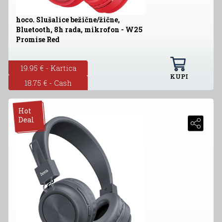
hoco. Slušalice bežične/žične,
Bluetooth, 8h rada, mikrofon - W25
Promise Red
19.95 € - Kartica
KUPI
18.75 € - Cash
Hot
Deal