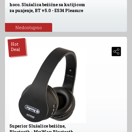
hoco. Slušalica bežične sa kutijicom
za punjenje, BT v5.0 - ES34 Pleasure
Nedostupno
Hot
Deal
Superior Slušalice bežične,
Bluetooth - MyWay Bluetooth