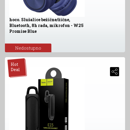
hoco. Slušalice bežične/žične,
Bluetooth, 8h rada, mikrofon - W25
Promise Blue
Nedostupno
Hot
Deal