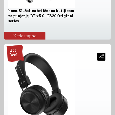
hoco. Slušalica bežične sa kutijicom
za punjenje, BT v5.0 - ES20 Original
series
Nedostupno
Hot
Deal