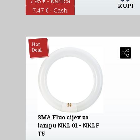
7.95 € - Kartica
KUPI
7.47 € - Cash
Hot
Deal
SMA Fluo cijev za
lampu NKL 01 - NKLF
T5