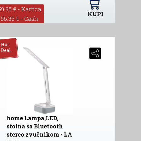
59.95 € - Kartica
KUPI
56.35 € - Cash
Hot
Deal
home Lampa,LED,
stolna sa Bluetooth
stereo zvučnikom - LA