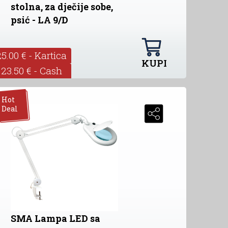
stolna, za dječije sobe,
psić - LA 9/D
25.00 € - Kartica
KUPI
23.50 € - Cash
Hot
Deal
SMA Lampa LED sa