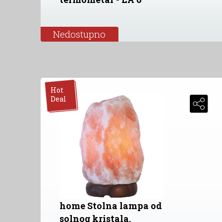
Nedostupno
Hot
Deal
home Stolna lampa od
solnog kristala,