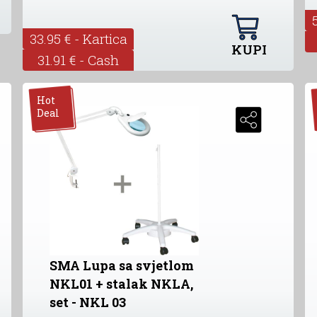
33.95 € - Kartica
KUPI
31.91 € - Cash
Hot
Deal
SMA Lupa sa svjetlom
NKL01 + stalak NKLA,
set - NKL 03