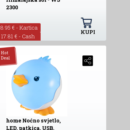
2300
18.95 € - Kartica
KUPI
17.81 € - Cash
Hot
Deal
home Noćno svjetlo,
LED, patkica, USB,