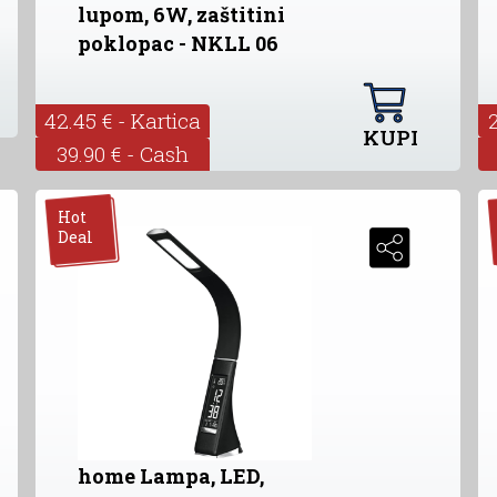
lupom, 6W, zaštitini
poklopac - NKLL 06
42.45 € - Kartica
KUPI
39.90 € - Cash
Hot
Deal
home Lampa, LED,