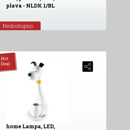
plava - NLDK 1/BL
Nedostupno
Hot
Deal
home Lampa, LED,