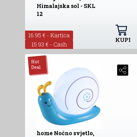
Himalajska sol - SKL
12
16.95 € - Kartica
KUPI
15.93 € - Cash
Hot
Deal
home Noćno svjetlo,