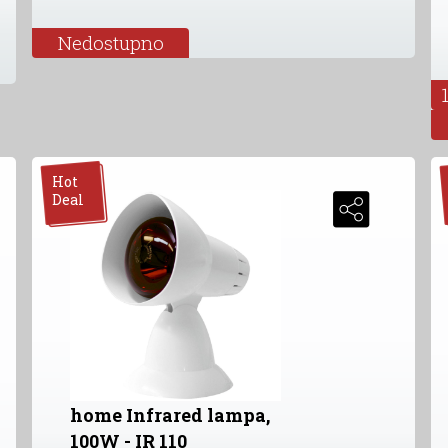
Nedostupno
Hot
Deal
home Infrared lampa,
100W - IR 110