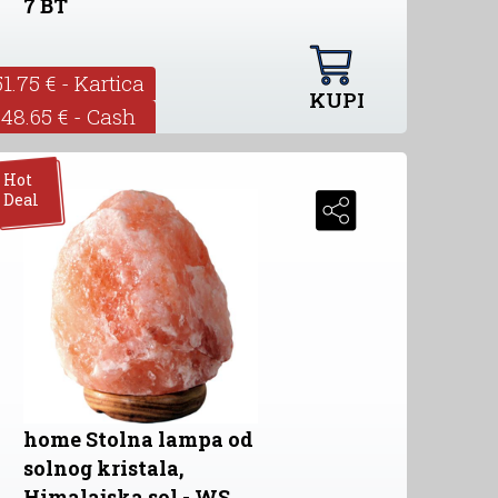
7 BT
51.75 € - Kartica
KUPI
48.65 € - Cash
Hot
Deal
home Stolna lampa od
solnog kristala,
Himalajska sol - WS