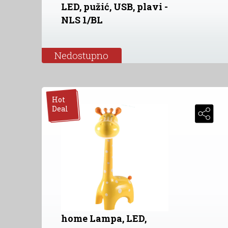
LED, pužić, USB, plavi -
NLS 1/BL
Nedostupno
Hot
Deal
home Lampa, LED,