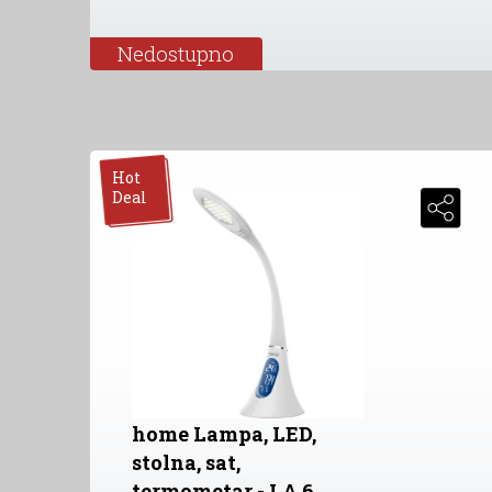
Nedostupno
Hot
Deal
home Lampa, LED,
stolna, sat,
termometar - LA 6